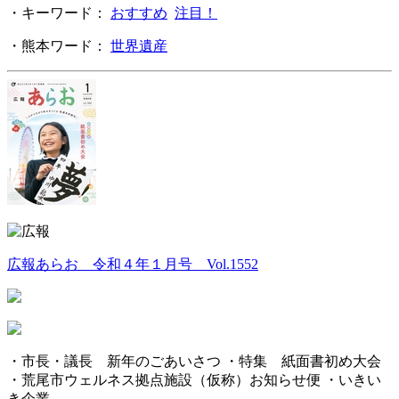
・キーワード：
おすすめ
注目！
・熊本ワード：
世界遺産
広報あらお 令和４年１月号 Vol.1552
・市長・議長 新年のごあいさつ ・特集 紙面書初め大会
・荒尾市ウェルネス拠点施設（仮称）お知らせ便 ・いきい
き企業
...