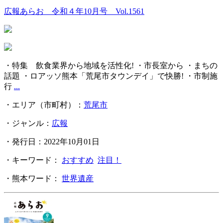
広報あらお 令和４年10月号 Vol.1561
・特集 飲食業界から地域を活性化! ・市長室から ・まちの
話題 ・ロアッソ熊本「荒尾市タウンデイ」で快勝! ・市制施
行
...
・エリア（市町村）：
荒尾市
・ジャンル：
広報
・発行日：2022年10月01日
・キーワード：
おすすめ
注目！
・熊本ワード：
世界遺産