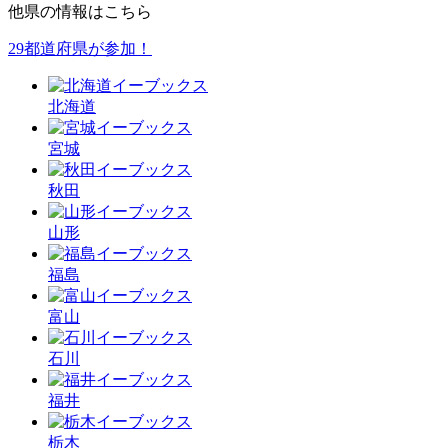
他県の情報はこちら
29都道府県が参加！
北海道
宮城
秋田
山形
福島
富山
石川
福井
栃木