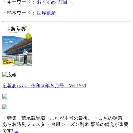
・キーワード：
おすすめ
注目！
・熊本ワード：
世界遺産
広報あらお 令和４年８月号 Vol.1559
・特集 荒尾競馬場、これが本当の最後。 ・まちの話題 ・
あらお防災フェスタ ・台風シーズン到来!事前の備えが重要
です!
...