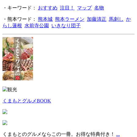
・キーワード：
おすすめ
注目！
マップ
名物
・熊本ワード：
熊本城
熊本ラーメン
加藤清正
馬刺し
か
らし蓮根
水前寺公園
いきなり団子
くまもとグルメBOOK
くまもとのグルメならこの一冊。お得な特典付き！
...