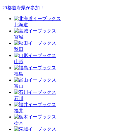
29都道府県が参加！
北海道
宮城
秋田
山形
福島
富山
石川
福井
栃木