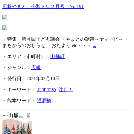
広報やまと 令和３年２月号 No.191
・特集 第４回子ども議会 ・やまとの話題～ヤマトピ～ ・
まちからのおしらせ ・おたより etc・・・
...
・エリア（市町村）：
山都町
・ジャンル：
広報
・発行日：2021年02月10日
・キーワード：
おすすめ
注目！
・熊本ワード：
通潤橋