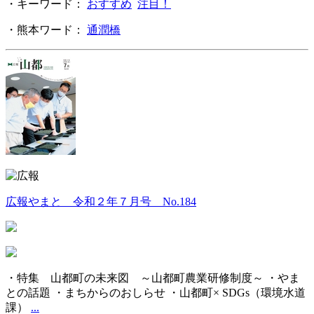
・キーワード：
おすすめ
注目！
・熊本ワード：
通潤橋
広報やまと 令和２年７月号 No.184
・特集 山都町の未来図 ～山都町農業研修制度～ ・やま
との話題 ・まちからのおしらせ ・山都町× SDGs（環境水道
課）
...