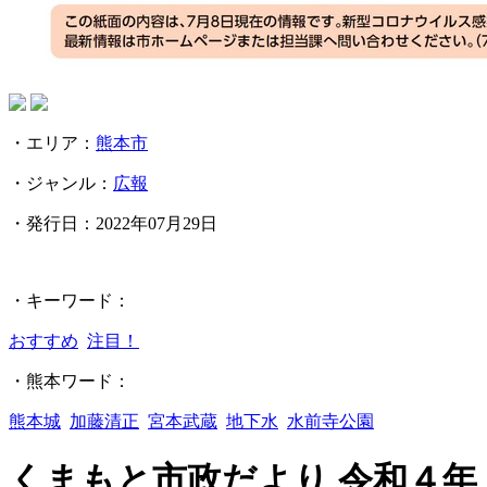
・エリア：
熊本市
・ジャンル：
広報
・発行日：
2022年07月29日
・キーワード：
おすすめ
注目！
・熊本ワード：
熊本城
加藤清正
宮本武蔵
地下水
水前寺公園
くまもと市政だより 令和４年