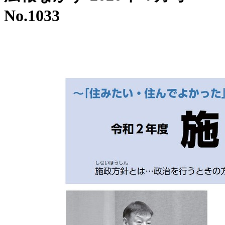
No.1033