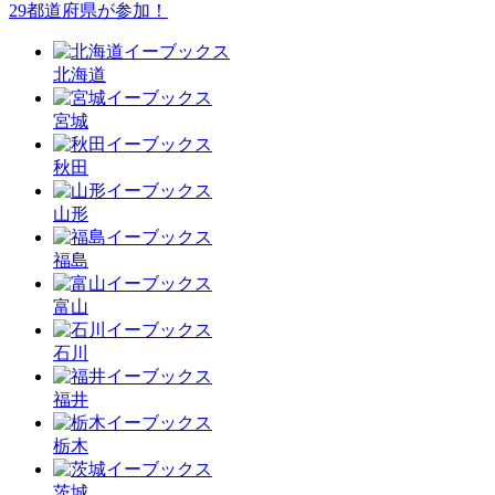
29都道府県が参加！
北海道
宮城
秋田
山形
福島
富山
石川
福井
栃木
茨城