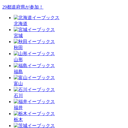
29都道府県が参加！
北海道
宮城
秋田
山形
福島
富山
石川
福井
栃木