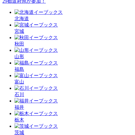
29都道府県が参加！
北海道
宮城
秋田
山形
福島
富山
石川
福井
栃木
茨城