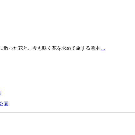
代に散った花と、今も咲く花を求めて旅する熊本
...
芸
公園