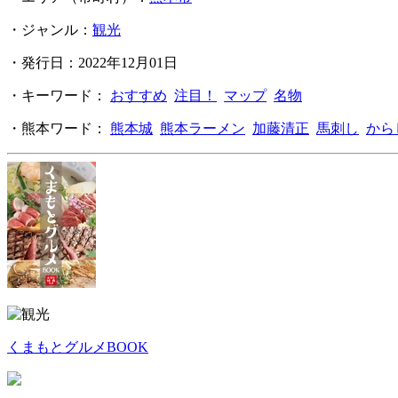
・ジャンル：
観光
・発行日：2022年12月01日
・キーワード：
おすすめ
注目！
マップ
名物
・熊本ワード：
熊本城
熊本ラーメン
加藤清正
馬刺し
から
くまもとグルメBOOK