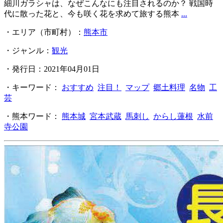
細川ガラシャは、なぜこんなにも注目されるのか？ 戦国時
代に散った花と、今も咲く花を求めて旅する熊本
...
・エリア（市町村）：
熊本市
・ジャンル：
観光
・発行日：2021年04月01日
・キーワード：
おすすめ
注目！
マップ
郷土料理
名物
工
芸
・熊本ワード：
熊本城
宮本武蔵
馬刺し
からし蓮根
水前
寺公園