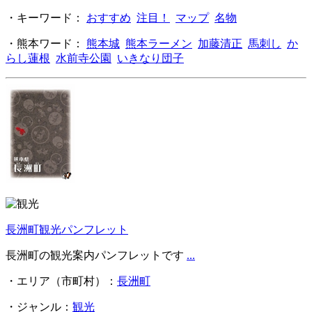
・キーワード：
おすすめ
注目！
マップ
名物
・熊本ワード：
熊本城
熊本ラーメン
加藤清正
馬刺し
か
らし蓮根
水前寺公園
いきなり団子
長洲町観光パンフレット
長洲町の観光案内パンフレットです
...
・エリア（市町村）：
長洲町
・ジャンル：
観光