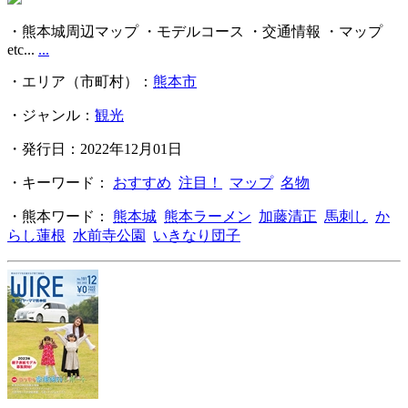
・熊本城周辺マップ ・モデルコース ・交通情報 ・マップ
etc...
...
・エリア（市町村）：
熊本市
・ジャンル：
観光
・発行日：2022年12月01日
・キーワード：
おすすめ
注目！
マップ
名物
・熊本ワード：
熊本城
熊本ラーメン
加藤清正
馬刺し
か
らし蓮根
水前寺公園
いきなり団子