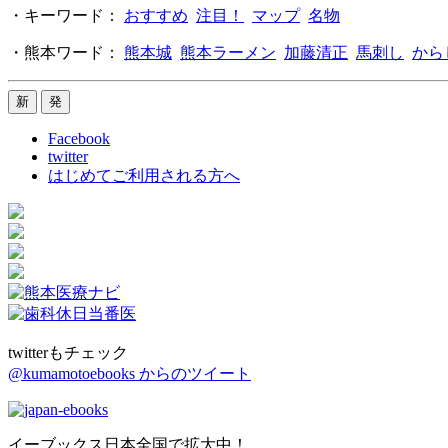
・キーワード：
おすすめ
注目！
マップ
名物
・熊本ワード：
熊本城
熊本ラーメン
加藤清正
馬刺し
から
Facebook
twitter
はじめてご利用される方へ
twitterもチェック
@kumamotoebooks からのツイート
イーブックス日本全国で拡大中！