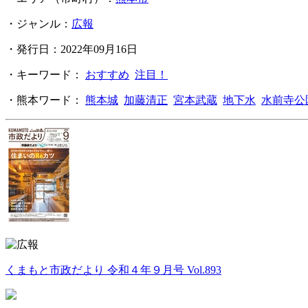
・ジャンル：
広報
・発行日：2022年09月16日
・キーワード：
おすすめ
注目！
・熊本ワード：
熊本城
加藤清正
宮本武蔵
地下水
水前寺公
くまもと市政だより 令和４年９月号 Vol.893