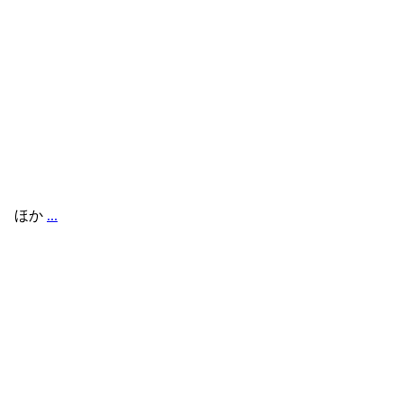
典 ほか
...