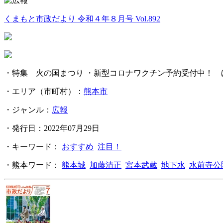
くまもと市政だより 令和４年８月号 Vol.892
・特集 火の国まつり ・新型コロナワクチン予約受付中！ ほか
・エリア（市町村）：
熊本市
・ジャンル：
広報
・発行日：2022年07月29日
・キーワード：
おすすめ
注目！
・熊本ワード：
熊本城
加藤清正
宮本武蔵
地下水
水前寺公