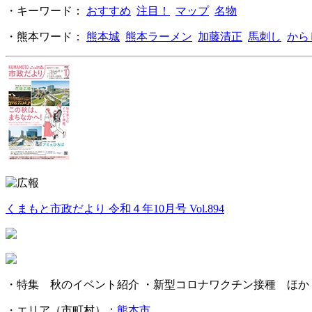
・キーワード：
おすすめ
注目！
マップ
名物
・熊本ワード：
熊本城
熊本ラーメン
加藤清正
馬刺し
から
くまもと市政だより 令和４年10月号 Vol.894
・特集 秋のイベント紹介 ・新型コロナワクチン接種 ほか
・エリア（市町村）：
熊本市