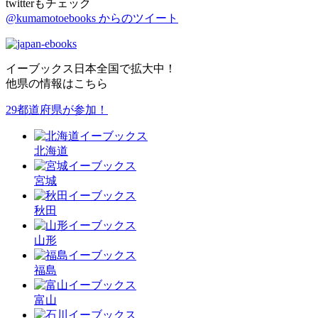
twitterもチェック
@kumamotoebooks からのツイート
イーブックス日本全国で拡大中！
他県の情報はこちら
29都道府県が参加！
北海道
宮城
秋田
山形
福島
富山