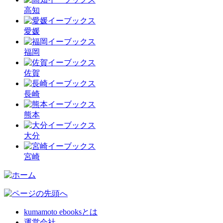
高知
愛媛
福岡
佐賀
長崎
熊本
大分
宮崎
kumamoto ebooksとは
運営会社