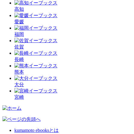
高知
愛媛
福岡
佐賀
長崎
熊本
大分
宮崎
kumamoto ebooksとは