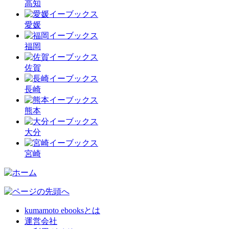
高知
愛媛
福岡
佐賀
長崎
熊本
大分
宮崎
kumamoto ebooksとは
運営会社