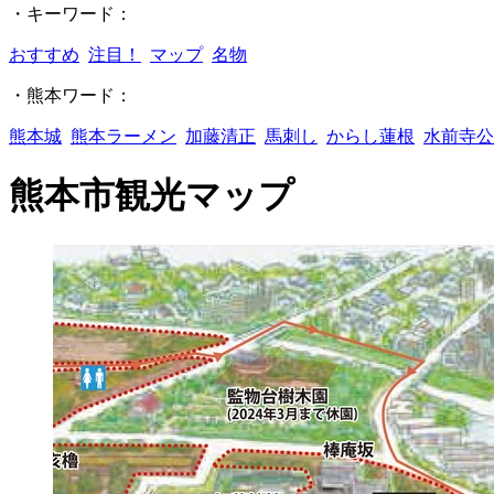
・キーワード：
おすすめ
注目！
マップ
名物
・熊本ワード：
熊本城
熊本ラーメン
加藤清正
馬刺し
からし蓮根
水前寺公
熊本市観光マップ