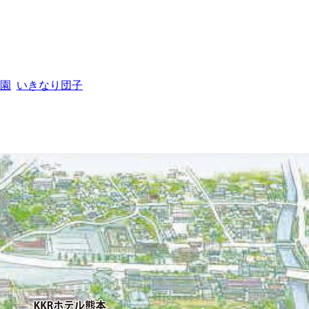
園
いきなり団子